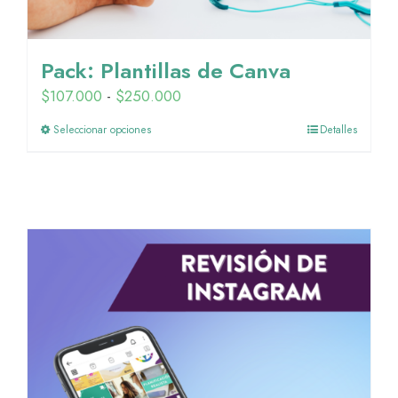
Pack: Plantillas de Canva
Rango
$
107.000
-
$
250.000
de
Seleccionar opciones
Detalles
precios:
desde
$107.000
hasta
$250.000