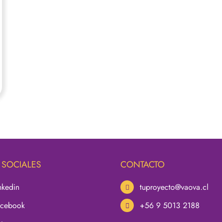
 SOCIALES
CONTACTO
nkedin
tuproyecto@vaova.cl
acebook
+56 9 5013 2188