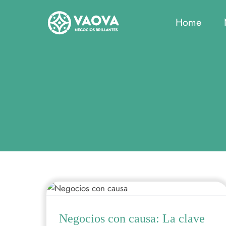
Saltar
al
Home
contenido
Negocios con causa: La clave