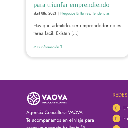
para triunfar emprendiendo
abril 8th, 2021
|
Negocios Brillantes
,
Tendencias
Hay que admitirlo, ser emprendedor no es
tarea fácil. Existen [...]
Más información
REDES
Li
Agencia Consultora VAOVA
F
Te acompañamos en el viaje para
crear un negocio brillante 🚀